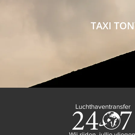
TAXI TON
Luchthaventransfer
Wij rijden, jullie vliegen