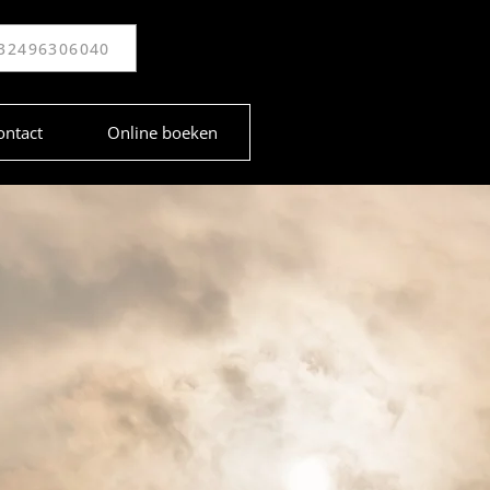
32496306040
ontact
Online boeken