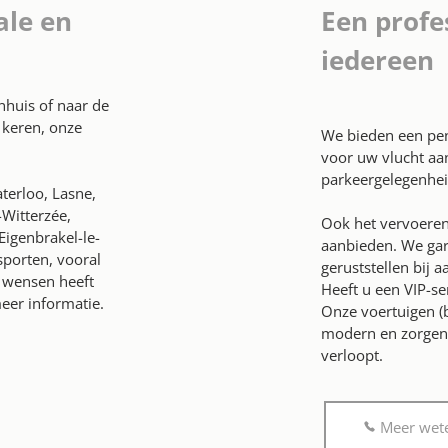
ale en
Een profe
iedereen
enhuis of naar de
 keren, onze
We bieden een pen
voor uw vlucht aa
parkeergelegenhei
terloo, Lasne,
-Witterzée,
Ook het vervoeren
Eigenbrakel-le-
aanbieden. We gar
sporten, vooral
geruststellen bij 
u wensen heeft
Heeft u een VIP-se
eer informatie.
Onze voertuigen (
modern en zorgen 
verloopt.
Meer wete