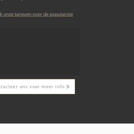
 onze tarieven voor de populairste
s
tacteer ons voor meer info