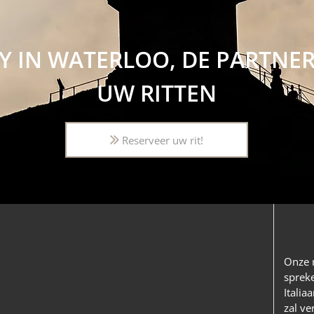
Y IN WATERLOO, DE PARTNE
UW RITTEN
Reserveer uw rit!
Onze 
spreke
Italia
zal ve
.