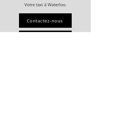
Votre taxi à Waterloo.
Contactez-nous
Webshop
Rue François Libert 27
1410 Waterloo
0496 30 60 40
taxitony@live.com
BE0473860341
Waterloo - Gare du Midi
€55.00
Lieu de prise en charge (rue/avenue, numéro et commune)
Saisissez votre texte
Date de prise en charge
© 2026