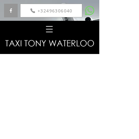
+32496306040
Retour au catalogue